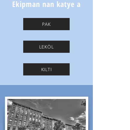
Ekipman nan katye a
PAK
LEKÒL
KILTI