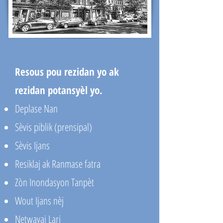
Resous pou rezidan yo ak
rezidan potansyèl yo.
Deplase Nan
Sèvis piblik (prensipal)
Sèvis Ijans
Resiklaj ak Ranmase fatra
Zòn Inondasyon Tanpèt
Wout Ijans nèj
Netwayaj Lari