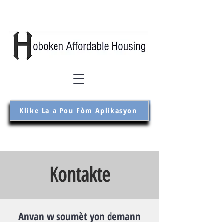
Klike La a Pou Fòm Aplikasyon
Kontakte
Anvan w soumèt yon demann