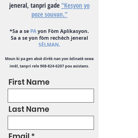
jeneral, tanpri gade
"Kesyon yo
poze souvan."
*Sa a se
PA
yon Fòm Aplikasyon.
Sa a se yon fòm rechèch jeneral
SÈLMAN.
Moun ki pa gen aksè dirèk nan yon òdinatè oswa
imèl, tanpri rele
908-824-6207
pou asistans.
First Name
Last Name
Email