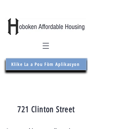
Klike La a Pou Fòm Aplikasyon
721 Clinton Street