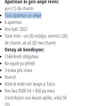
Apatman ki gen anpil revni:
yon (1) de chanm
Tout apatman yo okipe
6 apatman
Ane bati: 2022
Total Inite - uit (8) estidyo, vennsis (26)
de chanm, ak uit (8) twa chanm.
Detay ak kondisyon:
Chèk kredi obligatwa
Ko-siyatè yo pèmèt
3 oswa plis istwa
Asansè
Itilite ki enkli nan lwaye a: Fatra
Yon fwa $500 frè + $50 pa mwa
(restriksyon sou kwaze aplike, anba 50
Lb)