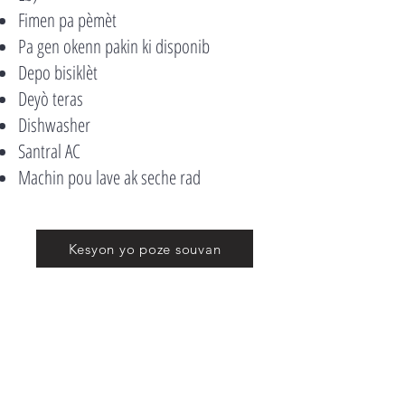
Fimen pa pèmèt
Pa gen okenn pakin ki disponib
Depo bisiklèt
Deyò teras
Dishwasher
Santral AC
Machin pou lave ak seche rad
Kesyon yo poze souvan