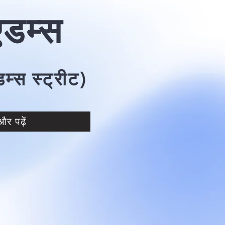
डम्स
म्स स्ट्रीट)
और पढ़ें