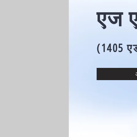
एज ए
(1405 एड