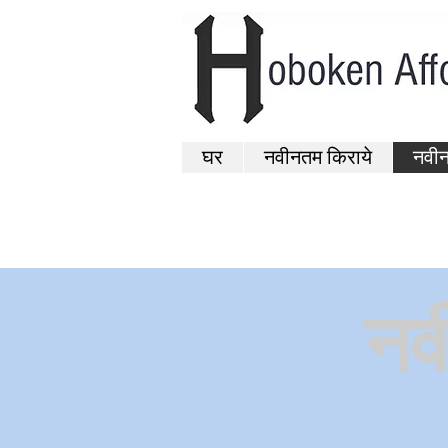
घर
नवीनतम किराये
नवीन
नव