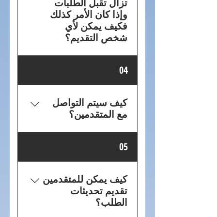
تزال تقبل الطلبات
وإذا كان الأمر كذلك
فكيف يمكن لأي
شخص التقديم؟
نعم، لا تزال قائمة الانتظار
04
مفتوحة. يمكن للمتقدمين
المهتمين تقديم طلباتهم عبر
الإنترنت للاستفسارات العامة
كيف سيتم التواصل
اتصل بنابالنسبة لأولئك الذين لا
مع المتقدمين؟
يستطيعون الوصول المباشر إلى
جهاز كمبيوتر أو بريد إلكتروني،
ستتلقى الأسر المؤهلة التي
05
يرجى الاتصال على الرقم 551-
حصلت على أعلى أرقام
296-7770 للحصول على
اليانصيب إشعارًا عبر البريد
المساعدة.
الإلكتروني وسيكون لديها
كيف يمكن للمتقدمين
تقديم تحديثات
الطلب؟