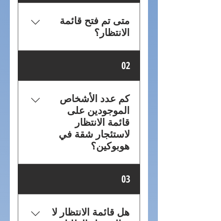
متى تم فتح قائمة
الانتظار؟
تمكن المتقدمون من الانضمام
02
إلى قائمة انتظار الإيجار في
هوبوكين لأول مرة في بداية عام
2019. روجت المدينة لهذه
كم عدد الأشخاص
الفرصة من خلال الإعلانات في
الموجودين على
الصحف وتوزيع المنشورات في
قائمة الانتظار
جميع أنحاء هوبوكين ومنطقة
لاستئجار شقة في
الإسكان المحيطة للوصول إلى
هوبوكين؟
أكبر عدد ممكن من الأفراد
المؤهلين والمهتمين. أولئك الذين
يوجد حاليًا أكثر من 20 ألف
03
سجلوا في قائمة الانتظار قبل 8
متقدم ينتظرون استئجار شقة
مايو 2019، تلقوا رقمًا عشوائيًا (أو
بأسعار معقولة في هوبوكين.
يانصيبًا) يحدد أولويتهم في
هل قائمة الانتظار لا
القائمة.