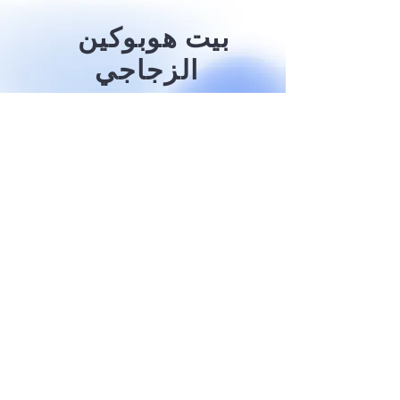
بيت هوبوكين
الزجاجي
(401 شارع جاكسون)
اقرأ المزيد
شقق لذوي الدخل المنخفض:
اثنتان (2) من غرفتي نوم
واحدة (1) من ثلاث غرف نوم
شقق لذوي الدخل المتوسط:
غرفة نوم واحدة (1)