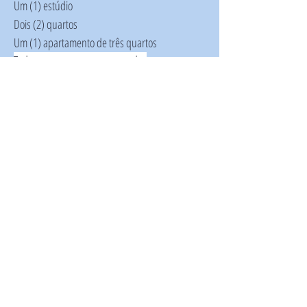
Um (1) estúdio
Dois (2) quartos
Um (1) apartamento de três quartos
Todos os apartamentos ocupados
4 apartamentos
Ano de construção: 2019