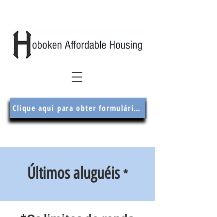
Clique aqui para obter formulários de inscrição
Últimos aluguéis
*