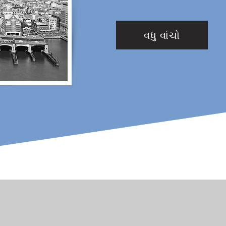
વધુ વાંચો