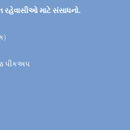
 રહેવાસીઓ માટે સંસાધનો.
ક)
બેજ પીકઅપ