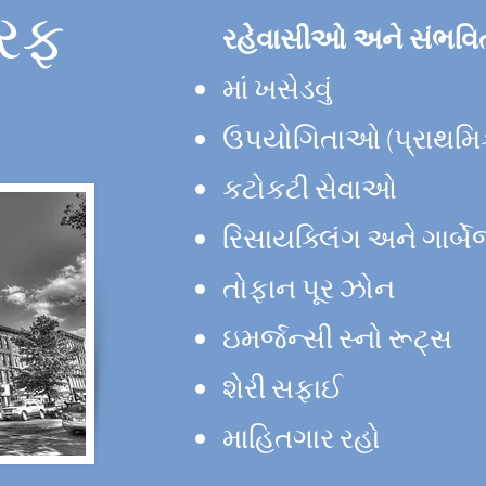
તરફ
રહેવાસીઓ અને સંભવિત
માં ખસેડવું
ઉપયોગિતાઓ (પ્રાથમિ
કટોકટી સેવાઓ
રિસાયક્લિંગ અને ગાર્
તોફાન પૂર ઝોન
ઇમર્જન્સી સ્નો રૂટ્સ
શેરી સફાઈ
માહિતગાર રહો