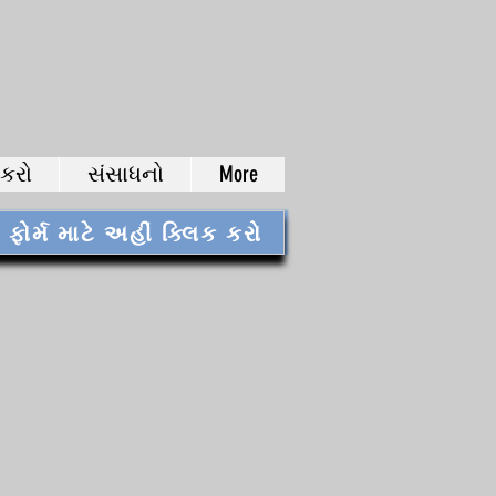
 કરો
સંસાધનો
More
ોર્મ માટે અહીં ક્લિક કરો