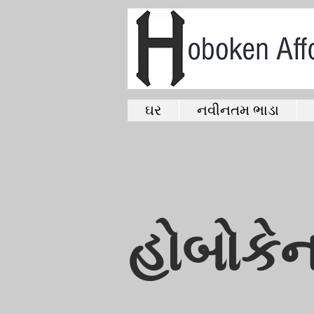
ઘર
નવીનતમ ભાડા
હોબોકેનમ