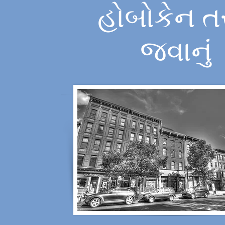
હોબોકેન 
જવાનું