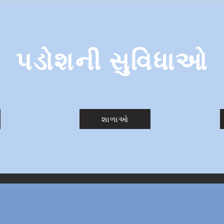
પડોશની સુવિધાઓ
શાળાઓ