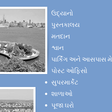
ઉદ્યાનો
પુસ્તકાલય
મતદાન
શ્વાન
પાર્કિંગ અને આસપાસ મ
પોસ્ટ ઓફિસો
સુપરમાર્કેટ
શાળાઓ
પૂજા ઘરો