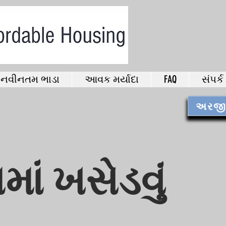
નવીનતમ ભાડા
આવક મર્યાદા
FAQ
સંપર્ક
અરજી ફ
ાં ખસેડવું