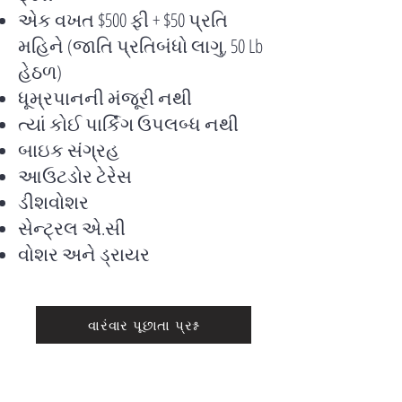
એક વખત $500 ફી + $50 પ્રતિ
મહિને (જાતિ પ્રતિબંધો લાગુ, 50 Lb
હેઠળ)
ધૂમ્રપાનની મંજૂરી નથી
ત્યાં કોઈ પાર્કિંગ ઉપલબ્ધ નથી
બાઇક સંગ્રહ
આઉટડોર ટેરેસ
ડીશવોશર
સેન્ટ્રલ એ.સી
વોશર અને ડ્રાયર
વારંવાર પૂછાતા પ્રશ્ન