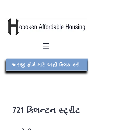
અરજી ફોર્મ માટે અહીં ક્લિક કરો
721 ક્લિન્ટન સ્ટ્રીટ