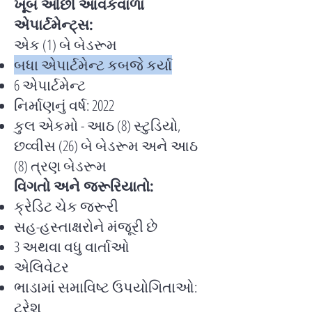
ખૂબ ઓછી આવકવાળા
એપાર્ટમેન્ટ્સ:
એક (1) બે બેડરૂમ
બધા એપાર્ટમેન્ટ કબજે કર્યા
6 એપાર્ટમેન્ટ
નિર્માણનું વર્ષ: 2022
કુલ એકમો - આઠ (8) સ્ટુડિયો,
છવ્વીસ (26) બે બેડરૂમ અને આઠ
(8) ત્રણ બેડરૂમ
વિગતો અને જરૂરિયાતો:
ક્રેડિટ ચેક જરૂરી
સહ-હસ્તાક્ષરોને મંજૂરી છે
3 અથવા વધુ વાર્તાઓ
એલિવેટર
ભાડામાં સમાવિષ્ટ ઉપયોગિતાઓ:
ટ્રેશ