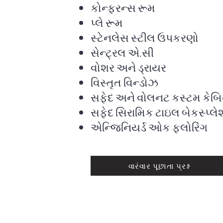
કોન્ફરન્સ રૂમ
પ્લે રૂમ
સ્ટેનલેસ સ્ટીલ ઉપકરણો
સેન્ટ્રલ એ.સી
વોશર અને ડ્રાયર
વિસ્તૃત વિન્ડોઝ
સફેદ અને વોલનટ કસ્ટમ કેબિ
સફેદ સિરામિક ટાઇલ બેકસ્પ્લે
એન્જિનિયર્ડ ઓક ફ્લોરિંગ
વારંવાર પૂછાતા પ્રશ્ન