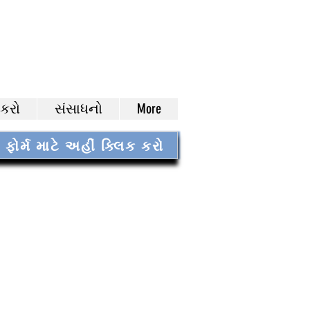
 કરો
સંસાધનો
More
ોર્મ માટે અહીં ક્લિક કરો