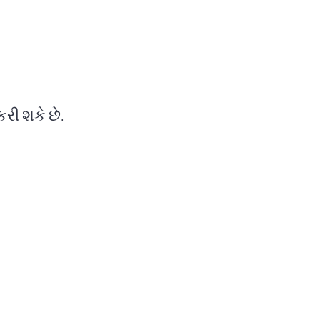
કરી શકે છે.