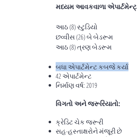
મધ્યમ આવકવાળા એપાર્ટમેન્ટ
આઠ (8) સ્ટુડિયો
છવ્વીસ (26) બે બેડરૂમ
આઠ (8) ત્રણ બેડરૂમ
બધા એપાર્ટમેન્ટ કબજે કર્યા
42 એપાર્ટમેન્ટ
નિર્માણ વર્ષ: 2019
વિગતો અને જરૂરિયાતો:
ક્રેડિટ ચેક જરૂરી
સહ-હસ્તાક્ષરોને મંજૂરી છે