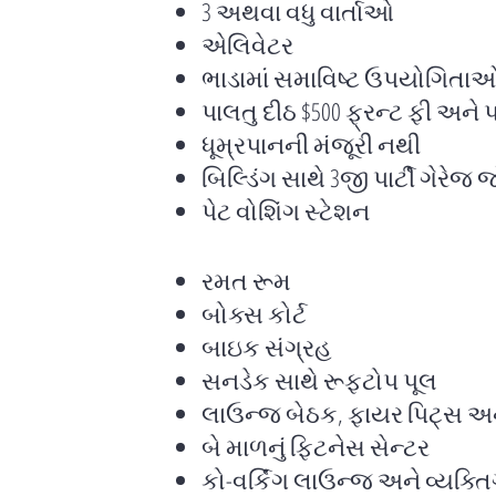
3 અથવા વધુ વાર્તાઓ
એલિવેટર
ભાડામાં સમાવિષ્ટ ઉપયોગિતાઓ:
પાલતુ દીઠ $500 ફ્રન્ટ ફી અને 
ધૂમ્રપાનની મંજૂરી નથી
બિલ્ડિંગ સાથે 3જી પાર્ટી ગેરેજ
પેટ વોશિંગ સ્ટેશન
રમત રૂમ
બોક્સ કોર્ટ
બાઇક સંગ્રહ
સનડેક સાથે રૂફટોપ પૂલ
લાઉન્જ બેઠક, ફાયર પિટ્સ અને 
બે માળનું ફિટનેસ સેન્ટર
કો-વર્કિંગ લાઉન્જ અને વ્યક્તિ