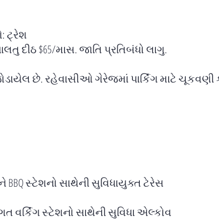
 ટ્રેશ
પાલતુ દીઠ $65/માસ. જાતિ પ્રતિબંધો લાગુ.
 જોડાયેલ છે. રહેવાસીઓ ગેરેજમાં પાર્કિંગ માટે ચૂકવણી 
BBQ સ્ટેશનો સાથેની સુવિધાયુક્ત ટેરેસ
ગત વર્કિંગ સ્ટેશનો સાથેની સુવિધા એલ્કોવ