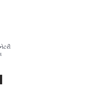
નેટરી
શ