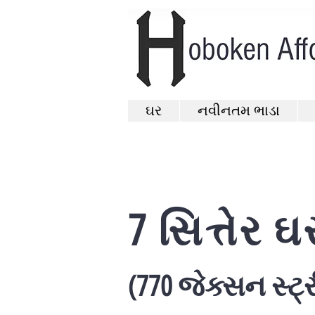
ઘર
નવીનતમ ભાડા
7 સિત્તેર ઘ
(770 જેક્સન સ્ટ્